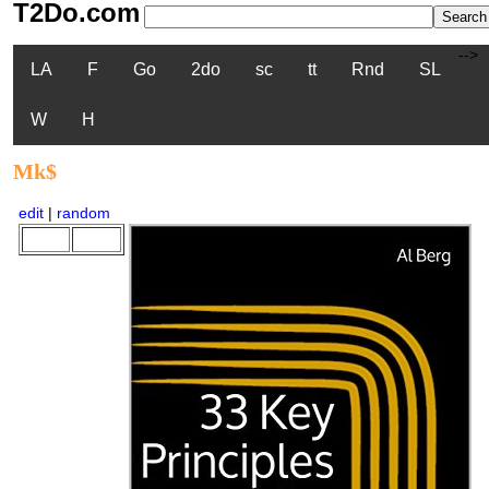
T2Do.com
-->
LA
F
Go
2do
sc
tt
Rnd
SL
W
H
Mk$
edit
|
random